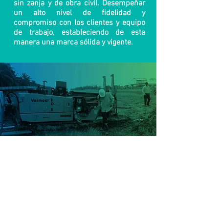
sin zanja y de obra civil. Desempeñar
un alto nivel de fidelidad y
compromiso con los clientes y equipo
de trabajo, estableciendo de esta
manera una marca sólida y vigente.
VISIÓN
Mantener y continuar ampliando la
competencia del talento humano,